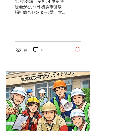
YSVN会議 令和7年度定時
総会が5月23日 横浜市健康
福祉総合センター8階 大
会議室にて開催されまし
た。 開催にあたり、神奈川
県地域福祉課災害福祉グル
ープ 池本 様（DWAT）よ
り 災害時における福祉支援
についての基調講演をいた
30
0
だきました。 災害時におけ
る福祉支援について～ 災害
時に誰一人取り残さない福
祉を 目指して 災害時の福
祉という視点は新たな取り
組み 私たち災害ボランティ
アネットワークの メンバー
も新しい認識を享受してい
ただき 今後は新しい意識と
しての取り組みが 重要であ
ると思います。 また、横浜
市行財政局共創推進課市民
協働推進担当課長 宮島 様
横浜市社会福祉協議会 地域
活動部市民活動支援課課