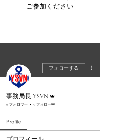
​ご参加ください
その他
フォローする
管理者
事務局長 YSVN
0 フォロワー
0 フォロー中
Profile
プロフィール