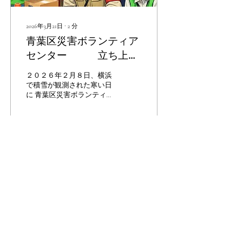
長 原田 様よりご挨拶を賜
り、 総会を開催いたしまし
た。 第1号議案 令和7年度事
2026年3月21日
∙
2
分
業報告の件 第2号議案 令和7
青葉区災害ボランティア
年度収支決算報告の件 監査
センター 立ち上げ
報告 第3号議案 規約一部
改正（役員数の変更）承認
訓練（横浜市合同）
の件 第4号議案 役員改選
２０２６年２月８日、横浜
（案）承認の件 第5号議案
で積雪が観測された寒い日
令和8年度事業計画（案）
に 青葉区災害ボランティア
承認の件 第6号議案 令和8
センターにて横浜市社会福
年度収支予算（案）承認の
祉協議会との 合同災害ボラ
件...
ンティアセンター立ち上げ
訓練（シミュレーション）
が 開催されました。 この
54
0
訓練は 青葉区社会福祉協議
会 青葉区役所 横浜市社会
福祉協議会 横浜市役所によ
る 合同訓練です。 災害ボ
ランティアセンター立ち上
げ訓練 では、多くの場合
ボランティアの受付 マッチ
ング・出発・帰着管理が行